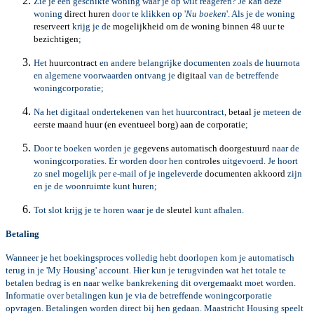
Zie je een geschikte woning waar je op wilt reageren? Je kan deze
woning
direct huren
door te klikken op '
Nu boeken
'. Als je de woning
reserveert
krijg je de
mogelijkheid om de woning binnen 48 uur te
bezichtigen
;
Het
huurcontract
en andere belangrijke documenten zoals de huurnota
en algemene voorwaarden ontvang je
digitaal
van de betreffende
woningcorporatie;
Na het digitaal ondertekenen van het huurcontract,
betaal
je meteen de
eerste maand huur (en eventueel borg) aan de corporatie
;
Door te boeken worden je g
egevens automatisch doorgestuurd
naar de
woningcorporaties. Er worden door hen
controles
uitgevoerd. Je hoort
zo snel mogelijk per e-mail of je ingeleverde
documenten akkoord
zijn
en je de woonruimte kunt huren;
Tot slot krijg je te horen waar je de
sleutel
kunt afhalen.
Betaling
Wanneer je het boekingsproces volledig hebt doorlopen kom je automatisch
terug in je 'My Housing' account. Hier kun je terugvinden wat het totale te
betalen bedrag is en naar welke bankrekening dit overgemaakt moet worden.
Informatie over betalingen kun je via de betreffende woningcorporatie
opvragen. Betalingen worden direct bij hen gedaan. Maastricht Housing speelt